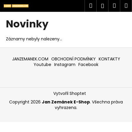
K
Přejít
Hledat
Náku
M
Přihlášen
na
o
obsah
Zpět
Zpět
košík
š
Novinky
í
C
k
o
Záznamy nebyly nalezeny...
p
Z
o
á
JANZEMANEK.COM
OBCHODNÍ PODMÍNKY
KONTAKTY
t
p
Youtube
Instagram
Facebook
ř
a
e
t
b
í
u
Vytvořil Shoptet
j
Copyright 2026
Jan Zemánek E-Shop
. Všechna práva
e
vyhrazena.
t
e
n