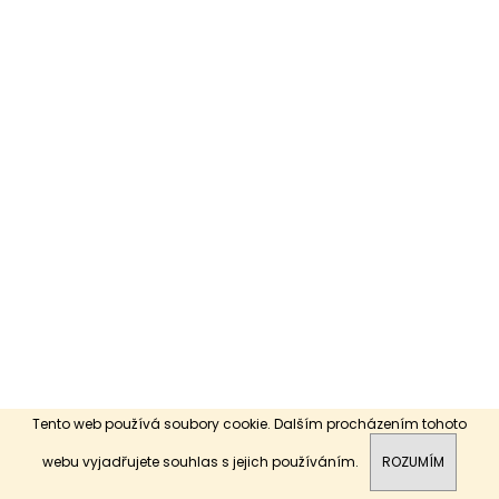
a
j
í
t
?
HLEDAT
Tento web používá soubory cookie. Dalším procházením tohoto
webu vyjadřujete souhlas s jejich používáním.
ROZUMÍM